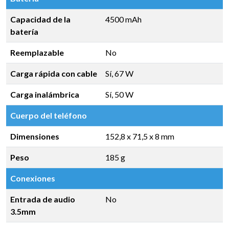
Capacidad de la
4500 mAh
batería
Reemplazable
No
Carga rápida con cable
Sí, 67 W
Carga inalámbrica
Sí, 50 W
Cuerpo del teléfono
Dimensiones
152,8 x 71,5 x 8 mm
Peso
185 g
Conexiones
Entrada de audio
No
3.5mm