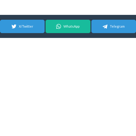
X/Twitter
WhatsApp
Telegram
© 2026 Android Update Tracker
English
| Español |
Suomeksi