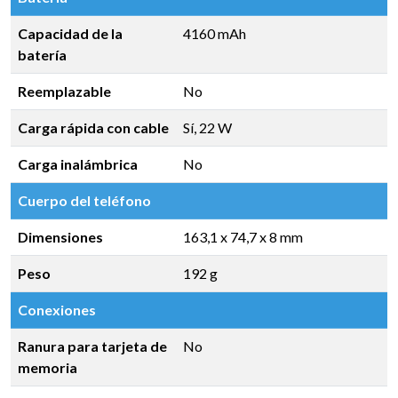
Capacidad de la
4160 mAh
batería
Reemplazable
No
Carga rápida con cable
Sí, 22 W
Carga inalámbrica
No
Cuerpo del teléfono
Dimensiones
163,1 x 74,7 x 8 mm
Peso
192 g
Conexiones
Ranura para tarjeta de
No
memoria