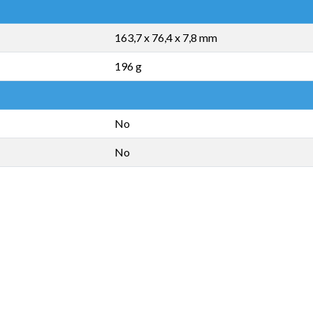
163,7 x 76,4 x 7,8 mm
196 g
No
No