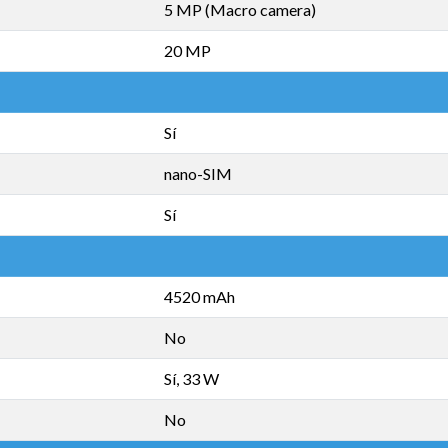
5 MP (Macro camera)
20 MP
Sí
nano-SIM
Sí
4520 mAh
No
Sí, 33 W
No