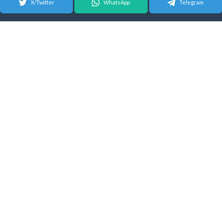
X/Twitter
WhatsApp
Telegram
© 2026 Android Update Tracker
English
| Español |
Suomeksi