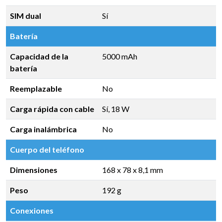
SIM dual
Sí
Batería
Capacidad de la
5000 mAh
batería
Reemplazable
No
Carga rápida con cable
Sí, 18 W
Carga inalámbrica
No
Cuerpo del teléfono
Dimensiones
168 x 78 x 8,1 mm
Peso
192 g
Conexiones