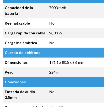
Capacidad de la
7000 mAh
batería
Reemplazable
No
Carga rápida con cable
Sí, 33 W
Carga inalámbrica
No
Cuerpo del teléfono
Dimensiones
171,1 x 80,5 x 8,6 mm
Peso
224 g
Conexiones
Entrada de audio
No
3.5mm