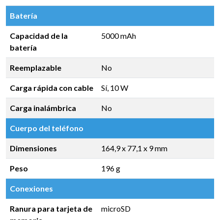
Batería
Capacidad de la
5000 mAh
batería
Reemplazable
No
Carga rápida con cable
Sí, 10 W
Carga inalámbrica
No
Cuerpo del teléfono
Dimensiones
164,9 x 77,1 x 9 mm
Peso
196 g
Conexiones
Ranura para tarjeta de
microSD