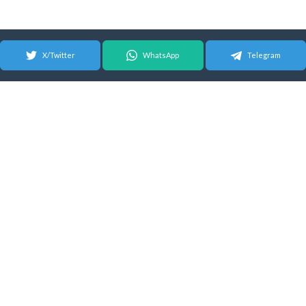
X/Twitter
WhatsApp
Telegram
© 2026 Android Update Tracker
English
| Español |
Suomeksi