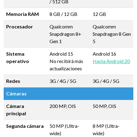
/
512 GB
Memoria RAM
8 GB
/
12 GB
12 GB
Procesador
Qualcomm
Qualcomm
Snapdragon 8+
Snapdragon 8 Gen
Gen 1
5
Sistema
Android 15
Android 16
operativo
No recibirá más
Hasta Android 20
actualizaciones
Redes
3G / 4G / 5G
3G / 4G / 5G
Cámaras
Cámara
200 MP, OIS
50 MP, OIS
principal
Segunda cámara
50 MP (Ultra-
8 MP (Ultra-
wide)
wide)