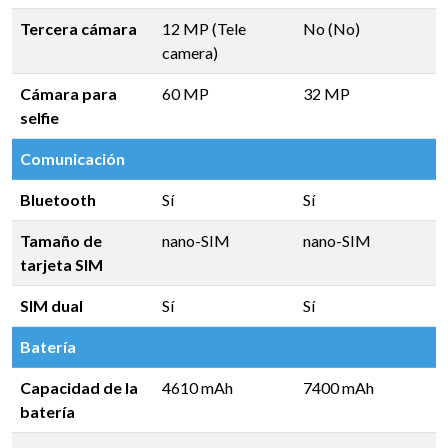
Tercera cámara
12 MP (Tele
No (No)
camera)
Cámara para
60 MP
32 MP
selfie
Comunicación
Bluetooth
Sí
Sí
Tamaño de
nano-SIM
nano-SIM
tarjeta SIM
SIM dual
Sí
Sí
Batería
Capacidad de la
4610 mAh
7400 mAh
batería