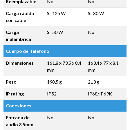
Reemplazable
No
No
Carga rápida
Sí, 125 W
Sí, 80 W
con cable
Carga
Sí, 50 W
No
inalámbrica
Cuerpo del teléfono
Dimensiones
161,8 x 73,5 x 8,4
163,4 x 77 x 8,1
mm
mm
Peso
198,5 g
213 g
IP rating
IP52
IP68/IP69K
Conexiones
Entrada de
No
No
audio 3.5mm