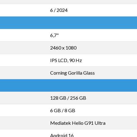
6 / 2024
6,7"
2460 x 1080
IPS LCD, 90 Hz
Corning Gorilla Glass
128 GB
/
256 GB
6 GB
/
8 GB
Mediatek Helio G91 Ultra
Android 16