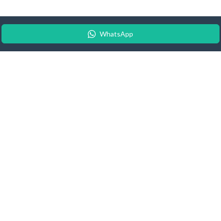
WhatsApp
© 2026 Android Update Tracker
English
| Español |
Suomeksi