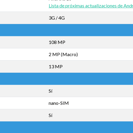
Lista de próximas actualizaciones de And
3G / 4G
108 MP
2 MP (Macro)
13 MP
Sí
nano-SIM
Sí