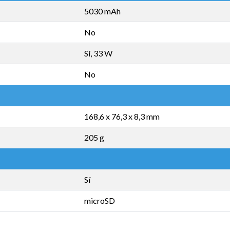
5030 mAh
No
Sí, 33 W
No
168,6 x 76,3 x 8,3 mm
205 g
Sí
microSD