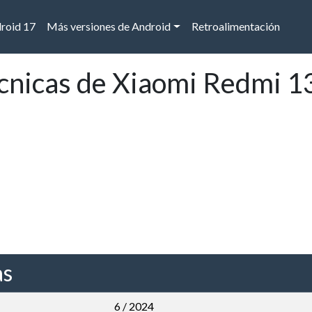
droid 17
Más versiones de Android
Retroalimentación
écnicas de Xiaomi Redmi 1
as
6 / 2024